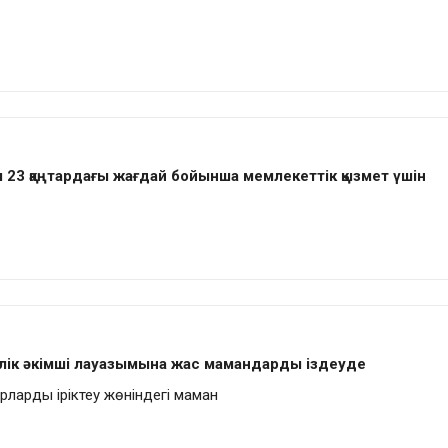
23 қаңтардағы жағдай бойынша мемлекеттік қызмет үшін
йелік әкімші лауазымына жас мамандарды іздеуде
дрларды іріктеу жөніндегі маман