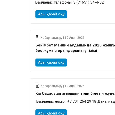
Байланыс телефоны: 8 (71651) 34-4-02
Ары қарай оқу
Хабарландыру | 10 Ақпан 2026
Бейімбет Майлин ауданында 2026 жылғы 
бос жұмыс орындарының тізімі
Ары қарай оқу
Хабарландыру | 10 Ақпан 2026
Kia Qazaqstan ағылшын тілін білетін жү
Байланыс нөмірі:
+7 701 264 29 18 Дана, ка
Ары қарай оқу