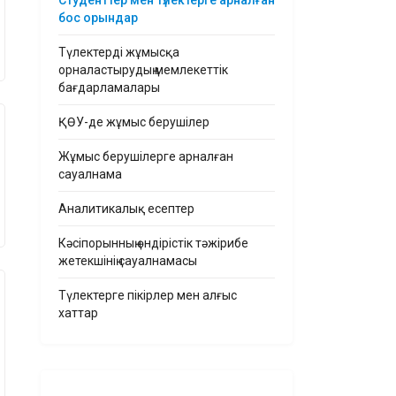
Студенттер мен түлектерге арналған
бос орындар
Түлектерді жұмысқа
орналастырудың мемлекеттік
бағдарламалары
ҚӨУ-де жұмыс берушілер
Жұмыс берушілерге арналған
сауалнама
Аналитикалық есептер
Кәсіпорынның өндірістік тәжірибе
жетекшінің сауалнамасы
Түлектерге пікірлер мен алғыс
хаттар