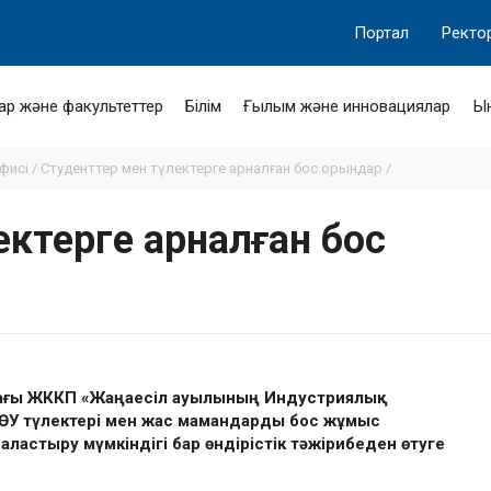
Портал
Ректо
ар және факультеттер
Білім
Ғылым және инновациялар
Ы
фисі /
Студенттер мен түлектерге арналған бос орындар /
ектерге арналған бос
дағы ЖККП «Жаңаесіл ауылының Индустриялық
ҚӨУ түлектері мен жас мамандарды бос жұмыс
аластыру мүмкіндігі бар өндірістік тәжірибеден өтуге