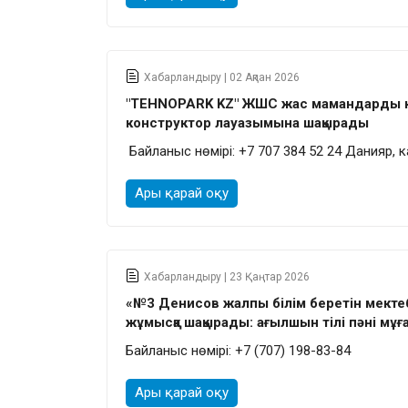
Хабарландыру | 02 Ақпан 2026
"TEHNOPARK KZ" ЖШС жас мамандарды ко
конструктор лауазымына шақырады
Байланыс нөмірі:
+7 707 384 52 24 Данияр,
Ары қарай оқу
Хабарландыру | 23 Қаңтар 2026
«№3 Денисов жалпы білім беретін мекте
жұмысқа шақырады: ағылшын тілі пәні мұға
Байланыс нөмірі: +7 (707) 198-83-84
Ары қарай оқу