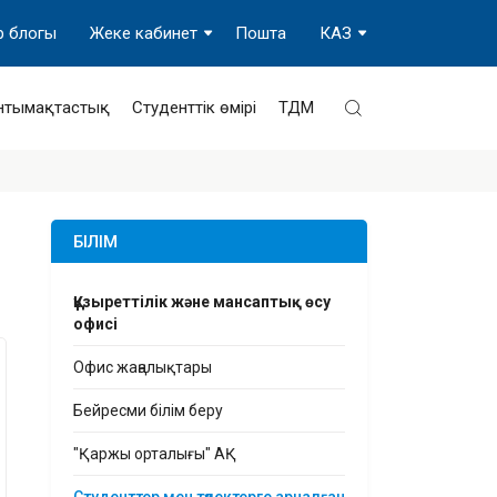
р блогы
Жеке кабинет
Пошта
КАЗ
нтымақтастық
Студенттік өмірі
ТДМ
БІЛІМ
Құзыреттілік және мансаптық өсу
офисі
Офис жаңалықтары
Бейресми білім беру
"Қаржы орталығы" АҚ