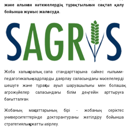
және алынған нәтижелердің тұрақтылығын сақтап қалу
бойынша жұмыс жалғасуда.
Жоба халықаралық сапа стандарттарына сәйкес ғылыми-
педагогикалық кадрларды даярлау саласындағы мәселелерді
шешуге және тұрақты ауыл шаруашылығы мен болашақ
агрожүйелер саласындағы білім деңгейін арттыруға
бағытталған.
Жобаның мақсаттарының бірі - жобаның серіктес
университеттерінде докторантураны жетілдіру бойынша
стратегиялық құжатты әзірлеу.