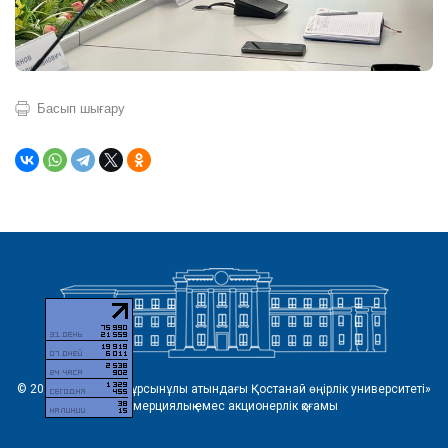
Басып шығару
© 2026 «Ахмет Байтұрсынұлы атындағы Қостанай өңірлік университеті»
коммерциялық емес акционерлік қоғамы