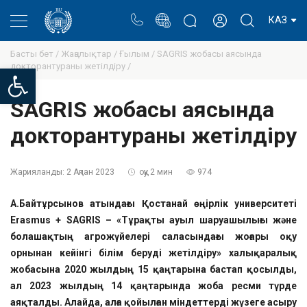
Портал
Ректор блогы
Жеке кабинет
КАЗ
Басты бет /
Жаңалықтар /
Ғылым /
SAGRIS жобасы аясында
докторантураны жетілдіру /
Open toolbar
SAGRIS жобасы аясында
докторантураны жетілдіру
Жарияланды:
2 Ақпан 2023
оқу 2 мин
974
А.Байтұрсынов атындағы Қостанай өңірлік университеті
Erasmus + SAGRIS – «Тұрақты ауыл шаруашылығы және
болашақтың агрожүйелері саласындағы жоғары оқу
орнынан кейінгі білім беруді жетілдіру» халықаралық
жобасына 2020 жылдың 15 қаңтарына бастап қосылды,
ал 2023 жылдың 14 қаңтарында жоба ресми түрде
аяқталды. Алайда, алға қойылған міндеттерді жүзеге асыру