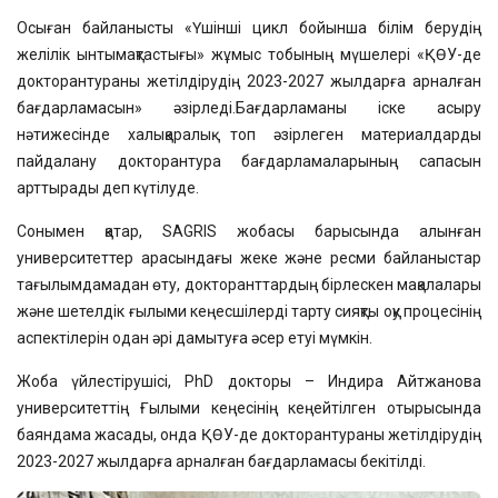
Осыған байланысты «Үшінші цикл бойынша білім берудің
желілік ынтымақтастығы» жұмыс тобының мүшелері «ҚӨУ-де
докторантураны жетілдірудің 2023-2027 жылдарға арналған
бағдарламасын» әзірледі.
Бағдарламаны іске асыру
нәтижесінде халықаралық топ әзірлеген материалдарды
пайдалану докторантура бағдарламаларының сапасын
арттырады деп күтілуде.
Сонымен қатар, SAGRIS жобасы барысында алынған
университеттер арасындағы жеке және ресми байланыстар
тағылымдамадан өту, докторанттардың бірлескен мақалалары
және шетелдік ғылыми кеңесшілерді тарту сияқты оқу процесінің
аспектілерін одан әрі дамытуға әсер етуі мүмкін.
Жоба үйлестірушісі, PhD докторы – Индира Айтжанова
университеттің Ғылыми кеңесінің кеңейтілген отырысында
баяндама жасады, онда ҚӨУ-де докторантураны жетілдірудің
2023-2027 жылдарға арналған бағдарламасы бекітілді.