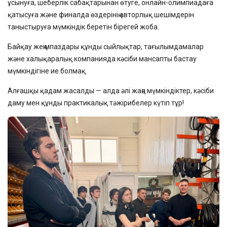
ұсынуға, шеберлік сабақтарынан өтуге, онлайн-олимпиадаға
қатысуға және финалда өздерінің авторлық шешімдерін
таныстыруға мүмкіндік беретін бірегей жоба.
Байқау жеңімпаздары құнды сыйлықтар, тағылымдамалар
және халықаралық компанияда кәсіби мансапты бастау
мүмкіндігіне ие болмақ
Алғашқы қадам жасалды — алда әлі жаңа мүмкіндіктер, кәсіби
даму мен құнды практикалық тәжірибелер күтіп тұр!