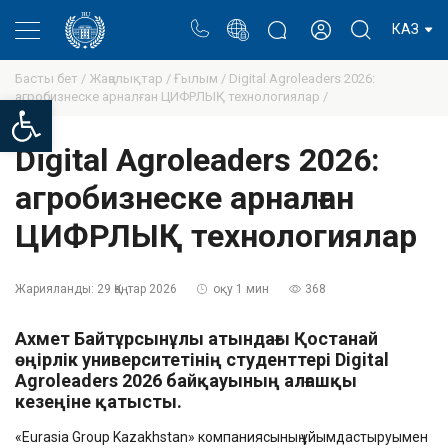
Портал
Ректор блогы
Жеке кабинет
КАЗ
Басты бет /
Жаңалықтар /
Ғылым /
Digital Agroleaders 2026:
агробизнеске арналған ЦИФРЛЫҚ технологиялар /
Open toolbar
Digital Agroleaders 2026:
агробизнеске арналған
ЦИФРЛЫҚ технологиялар
Жарияланды:
29 Қаңтар 2026
оқу 1 мин
368
Ахмет Байтұрсынұлы атындағы Қостанай
өңірлік университетінің студенттері Digital
Agroleaders 2026 байқауының алғашқы
кезеңіне қатысты.
«Eurasia Group Kazakhstan» компаниясының ұйымдастыруымен