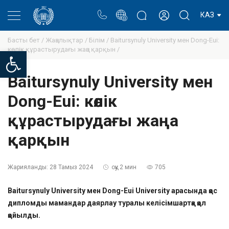
Портал
Ректор блогы
Жеке кабинет
КАЗ
Басты бет /
Жаңалықтар /
Білім /
Baitursynuly University мен Dong-Eui:
көлік құрастырудағы жаңа қарқын /
Open toolbar
Baitursynuly University мен
Dong-Eui: көлік
құрастырудағы жаңа
қарқын
Жарияланды:
28 Тамыз 2024
оқу 2 мин
705
Baitursynuly University мен Dong-Eui University арасында қос
дипломды мамандар даярлау туралы келісімшартқа қол
қойылды.