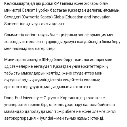
Келісімшартқа қол қою рәсімі ҚР Ғылым және жоғары білім
министрі Саясат Нұрбек бастаған Қазақстан делегациясының
Сеулдегі (Оңтүстік Корея) Global Education and Innovation
Summit-іне қатысуы аясында өтті.
Саммиттің негізгі тақырыбы — цифрлық трансформация мен
жасанды интеллекттің қарқынды дамуы жағдайында білім беру
мен ғылымдағы өзгерістер.
Министр өз сөзінде ЖИ-ді білім беру технологиялары мен
әдістемелеріне енгізудегі Қазақстан университеттерінің
табысты мысалдарын келтірді және студенттер мен
оқытушылардың мүмкіндіктерін кеңейтетін салалық
әріптестіктер құрудың маңыздылығын атап өтті.
Dong-Eui University — Оңтүстік Кореяның ең көне жеке
университеттерінің бірі, ол көлік құрастыру саласы бойынша
мамандар даярлауда мол тәжірибеге ие және әлемге әйгілі
автокорпорация «Hyundai»-мен тығыз жұмыс істейді.