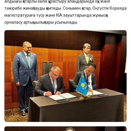
алдыңғы қатарлы көлік құрастыру алаңдарында оқу және
тәжірибе жинақтауды қамтиды. Сонымен қатар, Оңтүстік Кореяда
магистратураға түсу және KIA зауыттарында жұмысқа
орналасу артықшылықтары ұсынылады.