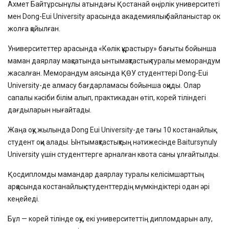
Ахмет Байтұрсынұлы атындағы Қостанай өңірлік университеті
мен Dong-Eui University арасында академиялық байланыстар ок
жолға қойылған.
Университеттер арасында «Көлік құрастыру» бағыты бойынша
маман даярлау мақсатында ынтымақтастық туралы меморандум
жасалған. Меморандум аясында ҚӨУ студенттері Dong-Eui
University-де алмасу бағдарламасы бойынша оқиды. Олар
сапалы кәсіби білім алып, практикадан өтіп, корей тіліндегі
дағдыларын нығайтады.
Жаңа оқу жылында Dong Eui University-де тағы 10 костанайлық
студент оқи алады. Ынтымақтастықтың нәтижесінде Baitursynuly
University үшін студенттерге арналған квота саны ұлғайтылды.
Қосдипломды мамандар даярлау туралы келісімшарттың
арқасында костанайлық студенттердің мүмкіндіктері одан әрі
кеңейеді.
Бұл — корей тілінде оқу, екі университеттің дипломдарын алу,