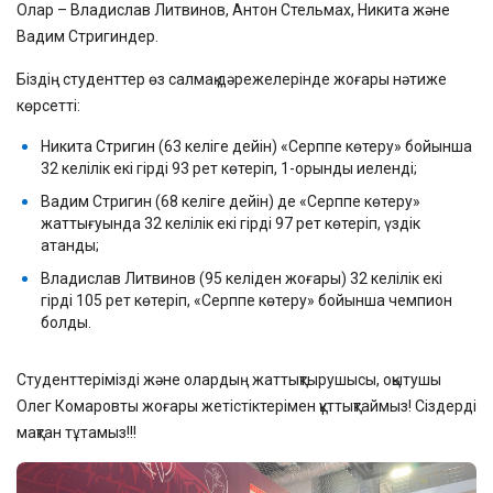
Олар – Владислав Литвинов, Антон Стельмах, Никита және
Вадим Стригиндер.
Біздің студенттер өз салмақ дәрежелерінде жоғары нәтиже
көрсетті:
Никита Стригин (63 келіге дейін) «Серппе көтеру» бойынша
32 келілік екі гірді 93 рет көтеріп, 1-орынды иеленді;
Вадим Стригин (68 келіге дейін) де «Серппе көтеру»
жаттығуында 32 келілік екі гірді 97 рет көтеріп, үздік
атанды;
Владислав Литвинов (95 келіден жоғары) 32 келілік екі
гірді 105 рет көтеріп, «Серппе көтеру» бойынша чемпион
болды.
Студенттерімізді және олардың жаттықтырушысы, оқытушы
Олег Комаровты жоғары жетістіктерімен құттықтаймыз! Сіздерді
мақтан тұтамыз!!!