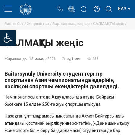
Портал
Ректор блогы
Жеке кабинет
КАЗ
Басты бет /
Жаңалықтар /
Барлық жаңалықтар /
САЛМАҚТЫ жеңіс /
Open toolbar
САЛМАҚТЫ жеңіс
Жарияланды:
15 мамыр 2026
оқу 1 мин
468
Baitursynuly University студенттері гір
спортынан Азия чемпионатында өздерінің
кәсіпқой спортшы екендіктерін дәлелдеді.
Чемпионат осы аптада Ақтау қаласында өтуде. Байрақты
бәсекеге 15 елден 250-ге жуық спортшы қатысуда.
Қазақстан ұлттық құрамасының сапында Ахмет Байтұрсынұлы
атындағы Қостанай өңірлік университетінің («Дене шынықтыру
және спорт» білім беру бағдарламасы) студенттері де бар.