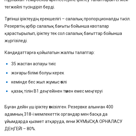
тегжейлі түсіндіріп берді.
Төртінші іріктеудің ерекшелігі – салалық пропорционалды тәсіл.
Резервтің әрбір салалық бағыты бойынша квоталар
қарастырылып, іріктеу тек сол салалық бағыттар бойынша
жүргізіледі.
Кандидаттарға қойылатын жалпы талаптар:
35 жастан аспауы тиіс
жоғары білімі болуы керек
кемінде бес жыл жұмыс өтілі
қазақ тілін B1 деңгейінен төмен емес меңгеруі
Бұған дейін үш іріктеу өткізілген. Резервке алынған 400
адамның 318-і мемлекеттік органдар мен басқа да
ұйымдарда қызмет атқаруда, яғни ЖҰМЫСҚА ОРНАЛАСУ
ДЕҢГЕЙІ – 80%.