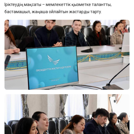
Іріктеудің мақсаты – мемлекеттік қызметке талантты,
бастамашыл, жаңаша ойлайтын жастарды тарту.