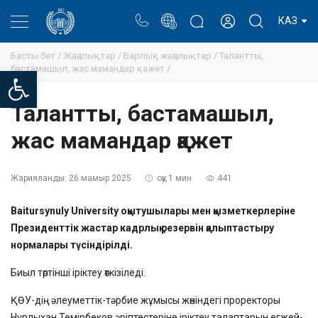
Портал
Ректор блогы
Жеке кабинет
КАЗ
Басты бет /
Жаңалықтар /
Барлық жаңалықтар /
Талантты,
бастамашыл, жас мамандар қажет /
Open toolbar
Талантты, бастамашыл,
жас мамандар қажет
Жарияланды:
26 мамыр 2025
оқу 1 мин
441
Baitursynuly University оқытушылары мен қызметкерлеріне
Президенттік жастар кадрлық резервін қалыптастыру
нормалары түсіндірілді.
Биыл төртінші іріктеу өткізіледі.
ҚӨУ-дің әлеуметтік-тәрбие жұмысы жөніндегі проректоры
Нұрлыхан Темірбеков әріптестеріне іріктеу талаптарын егжей-