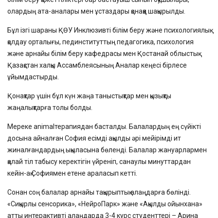
олардың ата-аналары мен ұстаздары қонаққа шақырылды.
Бұл ізгі шараны ҚӨУ Инклюзивті білім беру және психологиялық
қолдау орталығы, пединституттың педагогика, психология
және арнайы білім беру кафедрасы мен Қостанай облыстық
Қазақстан халқы Ассамблеясының Аналар кеңесі бірлесе
ұйымдастырды.
Қонақтар үшін бұл күн жаңа таныстықтар мен қызықты
жаңалықтарға толы болды.
Мереке animalтерапиядан басталды. Балалардың ең сүйікті
досына айналған София есімді ақылды әрі мейірімді ит
жиналғандардың ықыласына бөленді. Балалар жануарлармен
қалай тіл табысу керектігін үйреніп, санаулы минуттардан
кейін-ақ Софиямен етене араласып кетті.
Сонан соң балалар арнайы тақырыптық алаңдарға бөлінді.
«Сиқырлы сенсорика», «НейроПарк» және «Ақылды ойынхана»
атты интерактивті алаңдарда 3-4 курс студенттері – Арина