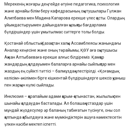
Мерекенің жоғары деңгейде өтуіне педагогика, психология
және арнайы білім беру кафедрасының оқытушылары Гүлжан
Алипбаева мен Мадина Капарова ерекше үлес қосты. Олардың
ұйымдастыруымен дайындалған қызықты бағдарлама
бүлдіршіндер үшін ұмытылмас сәттерге толы болды.
Қостанай облыстық Қазақстан халқы Ассамблеясы жанындағы
Аналар кеңесіне және оның төрайымы, ҚӨУ аға оқытушысы
Ақжан Алтыбаеваға ерекше алғыс білдіреміз. Қамқор
жандардың қолдауымен балаларға арнайы сыйлықтар мен
жаздың ең сүйікті тәттісі – балмұздақ үлестірілді. «Қоғамдық
келісім» өкілімен бірге кішкентай бүлдіршіндерге шексіз қуаныш
пен жарқын күлкі сыйлады.
Инклюзия – қарапайым адами қарым-қатынастан, жылылық пен
шынайы қолдаудан басталады. Ал болашақ ұстаздар үшін
мұндай жүздесулер әр баланың табиғатын түсінуге, оны сол
қалпында қабылдауға және мүмкіндіктерін ашуға көмектесетін
үлкен кәсіби мектеп іспетті.