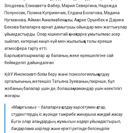
Злодеева, Елизавета Фабер, Мария Севергина, Надежда
Полуносик, Полина Куприянчик, Елдана Болатова, Мадина
Нугманова, Айман Амалмабекқызы, Ақерке Орынбек и Дариға
Бекова балаларға арнап дамытушы ойындар мен жаттығулар
ұйымдастырды. Олар кішкентай қонақтарға ұмытылмас әсер
сыйлап, көтеріңкі көңіл-күй мен жылылыққа толы ерекше
атмосфера тарту етті.
Барлық тапсырмалар әр баланың жеке ерекшелігіне сай
бейімделіп дайындалған.
ҚӨУ Инклюзивті білім беру және психологиялық қолдау
орталығының жетекшісі Татьяна Зуеваның пікірнше, бұл
жобаның балалар үшін де, болашақ мамандар үшін өзектілігі
жоғары.
«Мақсатымыз – балаларға қолдау көрсетумен қатар,
студенттердің іс жүзінде тәжірибе жинауына жағдай жасау.
Бүгін олар алаңдардың жұмысын өздері ұйымдастырып,
бағдарлама әзірледі және ерікті ретінде белсенділік