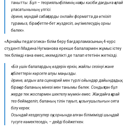
танытты. Бұл – теориялық білімнің нақты кәсіби дағдыға қалай
ұласатынының үлгісі.
Әрине, мұндай сабақтарды онлайн форматта да өткізіп
тұрамыз, бірақ бетпе-бет жүздесіп, әңгімелесудің орны
бөлек».
«Арнайы педагогика» білім беру бағдарламасының 4-курс
студенті Мадина Нугманова ерекше балалармен жұмыс істеу
тек білімді ғана емес, икемділікті де талап ететінін жеткізді.
«Біз үшін балалардың өздерін еркін, жайлы сезінуі және
қабілеттерін көрсете алуы маңызды.
Әрине, алдын ала сценарий мен түрлі ойындар дайындадық,
бірақ әр баланың мінезі мен танымы бөлек. Сондықтан бұл
жерде тек жоспармен шектелу мүмкін емес. Жағдайға қарай
тез бейімделіп, баланың тілін тауып, қызығушылығын оята
білу керек.
Осындай кездесулер оқу орнында алған білімімізді шыңдай
түсуге көмектеседі», – дейді бойжеткен.