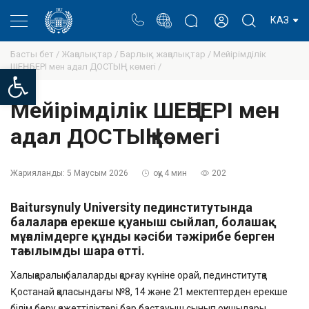
Портал
Ректор блогы
Жеке кабинет
КАЗ
Басты бет /
Жаңалықтар /
Барлық жаңалықтар /
Мейірімділік
ШЕҢБЕРІ мен адал ДОСТЫҢ көмегі /
Open toolbar
Мейірімділік ШЕҢБЕРІ мен
адал ДОСТЫҢ көмегі
Жарияланды:
5 Маусым 2026
оқу 4 мин
202
Baitursynuly University пединститутында
балаларға ерекше қуаныш сыйлап, болашақ
мұғалімдерге құнды кәсіби тәжірибе берген
тағылымды шара өтті.
Халықаралық балаларды қорғау күніне орай, пединститутқа
Қостанай қаласындағы №8, 14 және 21 мектептерден ерекше
білім беру қажеттіліктері бар бастауыш сынып оқушылары,