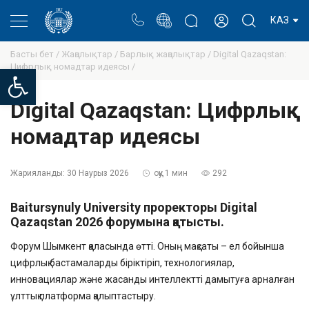
Портал
Ректор блогы
Жеке кабинет
КАЗ
Басты бет /
Жаңалықтар /
Барлық жаңалықтар /
Digital Qazaqstan:
Цифрлық номадтар идеясы /
Open toolbar
Digital Qazaqstan: Цифрлық
номадтар идеясы
Жарияланды:
30 Наурыз 2026
оқу 1 мин
292
Baitursynuly University проректоры Digital
Qazaqstan 2026 форумына қатысты.
Форум Шымкент қаласында өтті. Оның мақсаты – ел бойынша
цифрлық бастамаларды біріктіріп, технологиялар,
инновациялар және жасанды интеллектті дамытуға арналған
ұлттық платформа қалыптастыру.