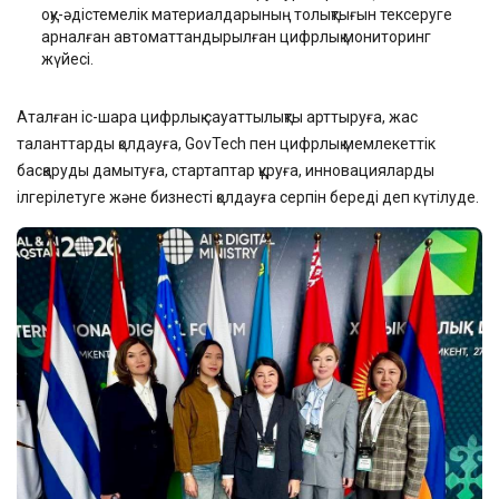
оқу-әдістемелік материалдарының толықтығын тексеруге
арналған автоматтандырылған цифрлық мониторинг
жүйесі.
Аталған іс-шара цифрлық сауаттылықты арттыруға, жас
таланттарды қолдауға, GovTech пен цифрлық мемлекеттік
басқаруды дамытуға, стартаптар құруға, инновацияларды
ілгерілетуге және бизнесті қолдауға серпін береді деп күтілуде.