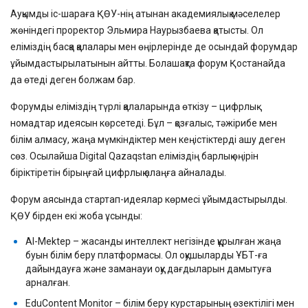
Ауқымды іс-шараға ҚӨУ-нің атынан академиялық мәселелер
жөніндегі проректор Эльмира Наурызбаева қатысты. Ол
еліміздің басқа қалалары мен өңірлерінде де осындай форумдар
ұйымдастырылатынын айтты. Болашақта форум Қостанайда
да өтеді деген болжам бар.
Форумды еліміздің түрлі қалаларында өткізу – цифрлық
номадтар идеясын көрсетеді. Бұл – қозғалыс, тәжірибе мен
білім алмасу, жаңа мүмкіндіктер мен кеңістіктерді ашу деген
сөз. Осылайша Digital Qazaqstan еліміздің барлық өңірін
біріктіретін бірыңғай цифрлық алаңға айналады.
Форум аясында стартап-идеялар көрмесі ұйымдастырылды.
ҚӨУ бірден екі жоба ұсынды:
AI-Mektep – жасанды интеллект негізінде құрылған жаңа
буын білім беру платформасы. Ол оқушыларды ҰБТ-ға
дайындауға және заманауи оқу дағдыларын дамытуға
арналған.
EduContent Monitor – білім беру курстарының өзектілігі мен