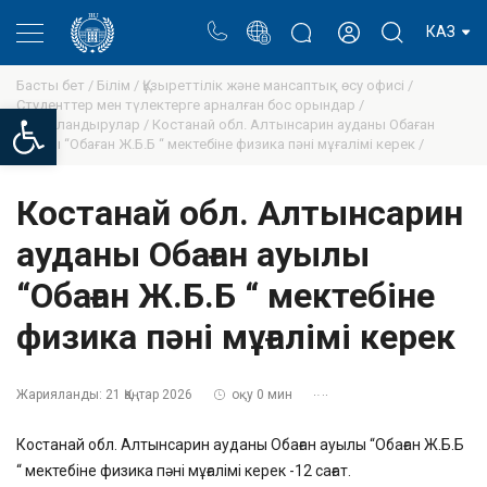
Портал
Ректор блогы
Жеке кабинет
КАЗ
Басты бет /
Білім /
Құзыреттілік және мансаптық өсу офисі /
Студенттер мен түлектерге арналған бос орындар /
Open toolbar
Хабарландырулар /
Костанай обл. Алтынсарин ауданы Обаған
ауылы “Обаған Ж.Б.Б “ мектебіне физика пәні мұғалімі керек /
Костанай обл. Алтынсарин
ауданы Обаған ауылы
“Обаған Ж.Б.Б “ мектебіне
физика пәні мұғалімі керек
Жарияланды:
21 Қаңтар 2026
оқу 0 мин
Костанай обл. Алтынсарин ауданы Обаған ауылы “Обаған Ж.Б.Б
“ мектебіне физика пәні мұғалімі керек -12 сағат.