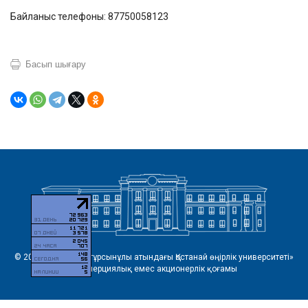
Байланыс телефоны: 87750058123
Басып шығару
© 2026 «Ахмет Байтұрсынұлы атындағы Қостанай өңірлік университеті»
коммерциялық емес акционерлік қоғамы