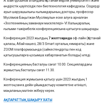
А. Байтұрсынов атындағы Қостанай өңірлік университеті және
өндірістік қауіпсіздік пен биотехнология кафедрасы. Сіздерді
ауыл шаруашылығы ғылымдарының докторы, профессор
Мүслімов Бақытжан Мүслімұлын еске алуға арналған
«Зоотехнияның заманауи мәселелері» VI Халықаралық
ғылыми-тәжірибелік конференциясына қатысуға шақырады.
Конференция 2023 жылдың
7 желтоқсанда
оф-лайн (Қостанай
қаласы, Абай көшесі, 28/3 Smart орталық ғимараты) және
ZOOM платформасында (сәйкестендіргіш пен код
қатысушыларға қосымша хабарланатын болады) өтеді.
Конференцияның басталуы сағат 10.00. Секциялардағы
жұмыстың басталуы сағат 11.30.
Конференция жұмысына қатысу үшін 2023 жылдың 1
желтоқсанға дейін ұйымдастыру комитетіне өтінішті,
мақаланың мәтінін жіберу керек.
АҚПАРАТТЫҚ ШАҚЫРУ ХАТЫ