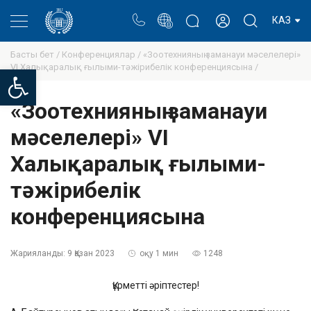
Портал
Ректор блогы
Жеке кабинет
КАЗ
Басты бет /
Конференциялар /
«Зоотехнияның заманауи мәселелері»
VI Халықаралық ғылыми-тәжірибелік конференциясына /
Open toolbar
«Зоотехнияның заманауи
мәселелері» VI
Халықаралық ғылыми-
тәжірибелік
конференциясына
Жарияланды:
9 Қазан 2023
оқу 1 мин
1248
Құрметті әріптестер!