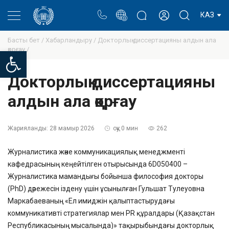
Портал
Ректор блогы
Жеке кабинет
КАЗ
Басты бет /
Хабарландыру /
Докторлық диссертацияны алдын ала
қорғау /
Open toolbar
Докторлық диссертацияны
алдын ала қорғау
Жарияланды:
28 мамыр 2026
оқу 0 мин
262
Журналистика және коммуникациялық менеджменті
кафедрасының кеңейтілген отырысында 6D050400 –
Журналистика мамандығы бойынша философия докторы
(PhD) дәрежесін іздену үшін ұсынылған Гульшат Тулеуовна
Маркабаеваның «Ел имиджін қалыптастырудағы
коммуникативті стратегиялар мен PR құралдары (Қазақстан
Республикасының мысалында)» тақырыбындағы докторлық