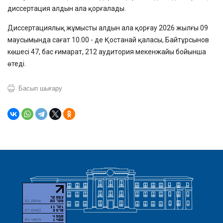
диссертация алдын ала қорғалады.
Диссертациялық жұмысты алдын ала қорғау 2026 жылғы 09
маусымында сағат 10.00 - де Қостанай қаласы, Байтұрсынов
көшесі 47, бас ғимарат, 212 аудитория мекенжайы бойынша
өтеді.
Басып шығару