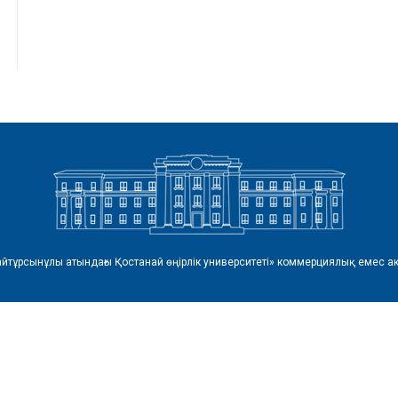
айтұрсынұлы атындағы Қостанай өңірлік университеті» коммерциялық емес ак