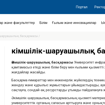
Портал
Ректо
ар және факультеттер
Білім
Ғылым және инновациялар
Ы
-шаруашылық басқармасы /
Әкімшілік-шаруашылық б
Әкімшілік-шаруашылық басқармасы
Университет инфра
қамтамасыз етеді және білім беру мен ғылыми қызметті ж
жағдайлар жасайды.
Басқарма ғимараттар мен инженерлік жүйелердің техни
жөндеу және құрылыс жұмыстарын ұйымдастырады, аумақ
сақтауға, сондай-ақ ресурстарды ұтымды пайдалануға 
Әкімшілік-шаруашылық басқармасының қызметі матери
университеттік ортаның сапасын арттыруға және орнық