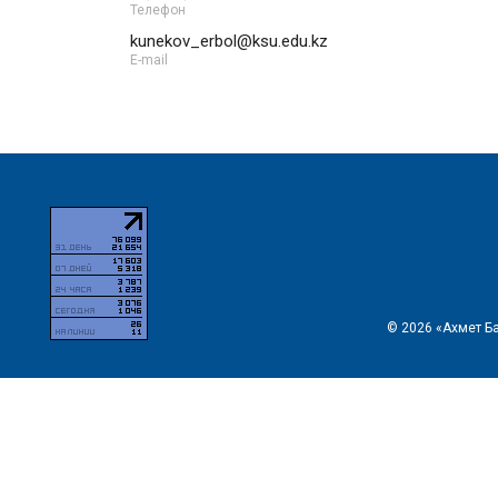
Телефон
kunekov_erbol@ksu.edu.kz
E-mail
© 2026 «Ахмет Б