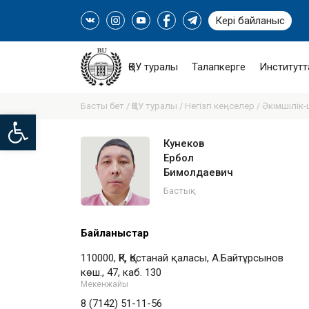
Кері байланыс
ҚӨУ туралы
Талапкерге
Институтт
Басты бет /
ҚӨУ туралы /
Негізгі кеңселер /
Әкімшілік
Open toolbar
Кунеков
Ербол
Бимолдаевич
Бастық
Байланыстар
110000, ҚР, Қостанай қаласы, А.Байтұрсынов
көш., 47, каб. 130
Мекенжайы
8 (7142) 51-11-56