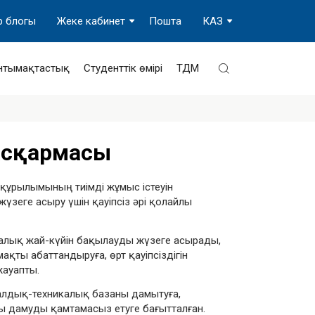
р блогы
Жеке кабинет
Пошта
КАЗ
нтымақтастық
Студенттік өмірі
ТДМ
асқармасы
құрылымының тиімді жұмыс істеуін
үзеге асыру үшін қауіпсіз әрі қолайлы
калық жай-күйін бақылауды жүзеге асырады,
ты абаттандыруға, өрт қауіпсіздігін
жауапты.
алдық-техникалық базаны дамытуға,
ты дамуды қамтамасыз етуге бағытталған.