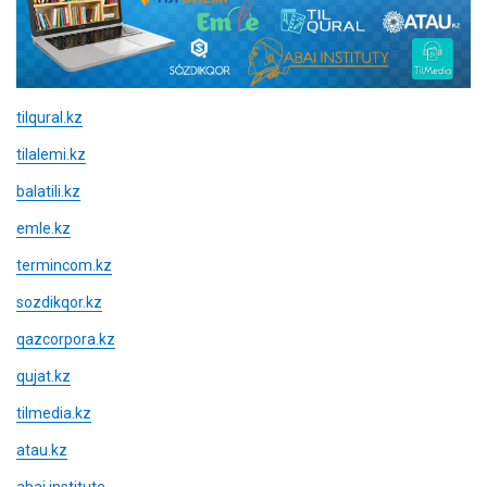
tilqural.kz
tilalemi.kz
balatili.kz
emle.kz
termincom.kz
sozdikqor.kz
qazcorpora.kz
qujat.kz
tilmedia.kz
atau.kz
abai.institute