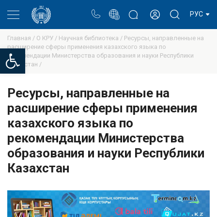
Портал
Блог ректора
Личный кабинет
РУС
Главная /
О КРУ /
Научная библиотека /
Ресурсы, направленные на
расширение сферы применения казахского языка по
Open toolbar
рекомендации Министерства образования и науки Республики
Казахстан /
Ресурсы, направленные на
расширение сферы применения
казахского языка по
рекомендации Министерства
образования и науки Республики
Казахстан