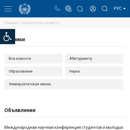
Портал
Блог ректора
Личный кабинет
РУС
Главная /
Новости по сюжету /
Open toolbar
Рубрики
Все новости
Абитуриенту
Образование
Наука
Университетская жизнь
Объявления
Международная научная конференция студентов и молодых