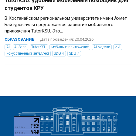
TutorKSU: удобный мобильный помощник для
студентов КРУ
В Костанайском региональном университете имени Ахмет
Байтұрсынұлы продолжается развитие мобильного
приложения TutorKSU. Это...
ОБРАЗОВАНИЕ
Дата проведения: 20.04.2026
AI
AI-Sana
TutorKSU
мобильне приложение
AI-модули
ИИ
искусственный интеллект
SDG 4
SDG 7