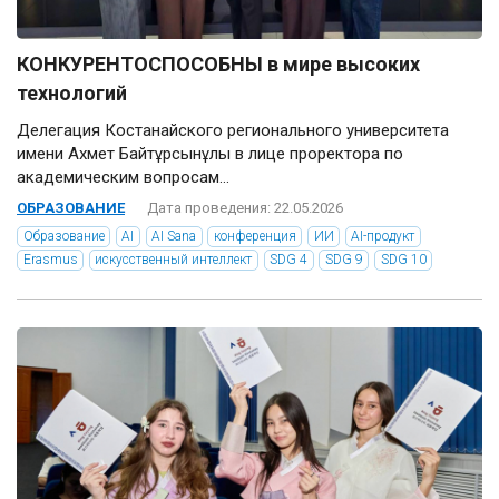
КОНКУРЕНТОСПОСОБНЫ в мире высоких
технологий
Делегация Костанайского регионального университета
имени Ахмет Байтұрсынұлы в лице проректора по
академическим вопросам...
ОБРАЗОВАНИЕ
Дата проведения: 22.05.2026
Образование
AI
AI Sana
конференция
ИИ
AI-продукт
Erasmus
искусственный интеллект
SDG 4
SDG 9
SDG 10