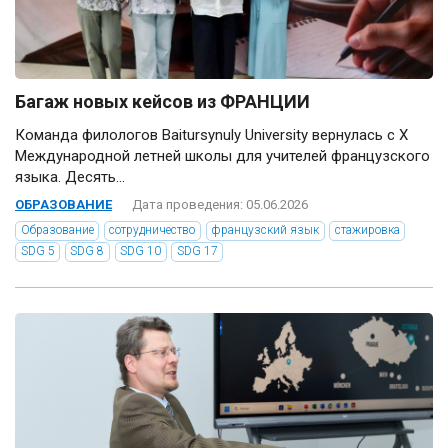
Багаж новых кейсов из ФРАНЦИИ
Команда филологов Baitursynuly University вернулась с Х
Международной летней школы для учителей французского
языка. Десять...
ОБРАЗОВАНИЕ
Дата проведения: 05.06.2026
Образование
сотрудничество
французский язык
стажировка
SDG 5
SDG 8
SDG 10
SDG 17