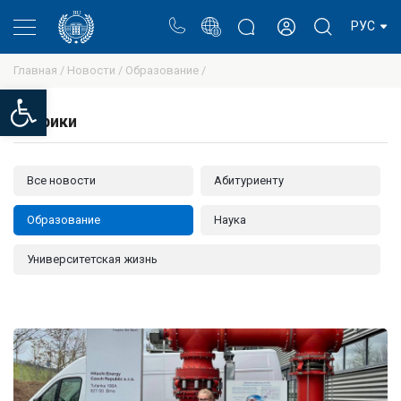
Портал
Блог ректора
Личный кабинет
РУС
Главная /
Новости /
Образование /
Open toolbar
Рубрики
Все новости
Абитуриенту
Образование
Наука
Университетская жизнь