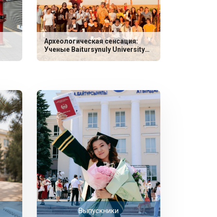
Археологическая сенсация:
Ученые Baitursynuly University
обнаружили уникальные
захоронения эпохи неолита
Выпускники