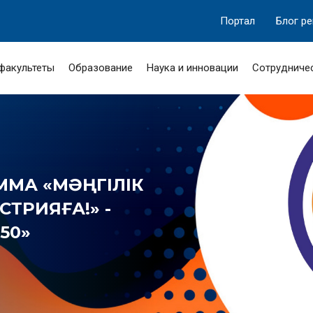
Портал
Блог р
 факультеты
Образование
Наука и инновации
Сотрудниче
МА «МӘҢГІЛІК
ТРИЯҒА!» -
50»