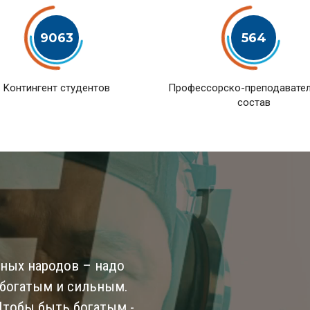
9063
564
Kонтингент студентов
Профессорско-преподавате
состав
ьных народов – надо
 богатым и сильным.
 Чтобы быть богатым -