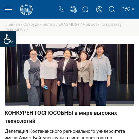
Портал
Блог ректора
Личный кабинет
РУС
Главная /
Сотрудничество /
ERASMUS+ /
Новости по проекту
ERASMUS+ /
Open toolbar
КОНКУРЕНТОСПОСОБНЫ в мире высоких
технологий
Делегация Костанайского регионального университета
имени Ахмет Байтұрсынұлы в лице проректора по