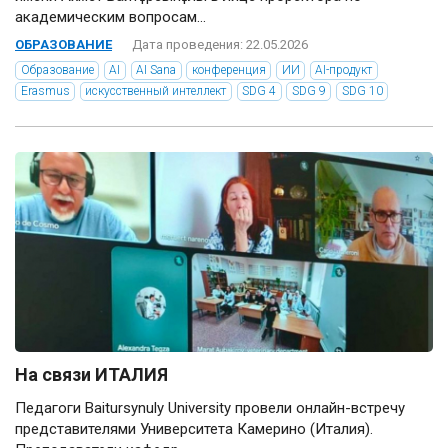
академическим вопросам...
ОБРАЗОВАНИЕ
Дата проведения: 22.05.2026
Образование
AI
AI Sana
конференция
ИИ
AI-продукт
Erasmus
искусственный интеллект
SDG 4
SDG 9
SDG 10
На связи ИТАЛИЯ
Педагоги Baitursynuly University провели онлайн-встречу
представителями Университета Камерино (Италия).