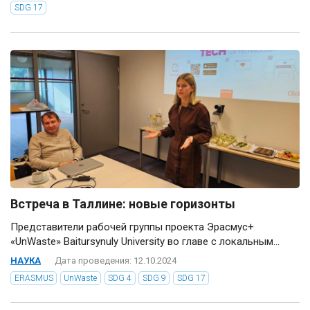
SDG 17
Встреча в Таллине: новые горизонты
Представители рабочей группы проекта Эрасмус+
«UnWaste» Baitursynuly University во главе с локальным...
НАУКА
Дата проведения: 12.10.2024
ERASMUS
UnWaste
SDG 4
SDG 9
SDG 17