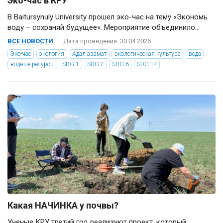
Эко-час в КРУ
В Baitursynuly University прошел эко-час на тему «Экономь
воду – сохраняй будущее». Мероприятие объединило...
ВСЕ НОВОСТИ
Дата проведения: 30.04.2026
Эко-час
экология
Адал азамат
экологическая культура
вода
водные ресурсы
SDG 1
SDG 2
SDG 6
SDG 14
Какая НАЧИНКА у почвы?
Ученые КРУ третий год реализуют проект, который