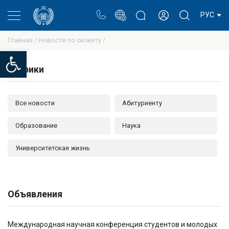
Портал
Блог ректора
Личный кабинет
РУС
Главная /
Новости по сюжету /
Open toolbar
Рубрики
Все новости
Абитуриенту
Образование
Наука
Университетская жизнь
Объявления
Международная научная конференция студентов и молодых