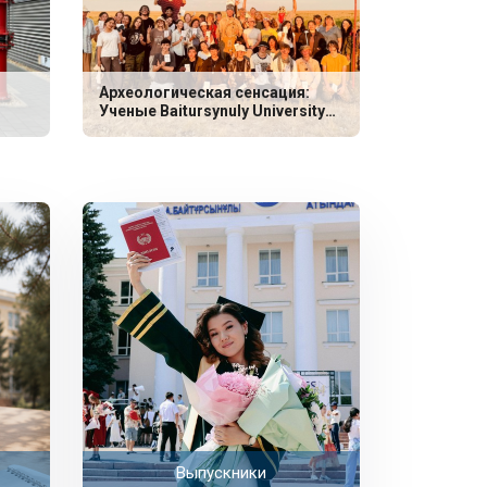
Археологическая сенсация:
Ученые Baitursynuly University
обнаружили уникальные
захоронения эпохи неолита
Выпускники