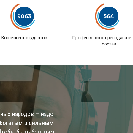
9063
564
Kонтингент студентов
Профессорско-преподавате
состав
ьных народов – надо
 богатым и сильным.
 Чтобы быть богатым -