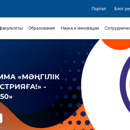
Портал
Блог р
 факультеты
Образование
Наука и инновации
Сотрудниче
МА «МӘҢГІЛІК
ТРИЯҒА!» -
50»