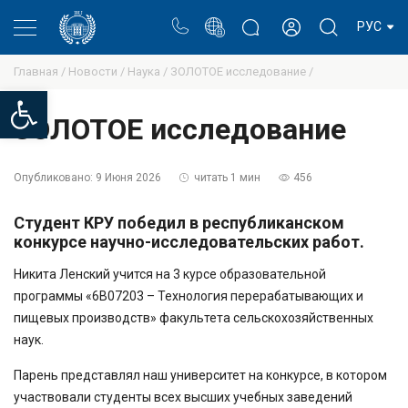
Портал
Блог ректора
Личный кабинет
РУС
Главная /
Новости /
Наука /
ЗОЛОТОЕ исследование /
Open toolbar
ЗОЛОТОЕ исследование
Опубликовано:
9 Июня 2026
читать 1 мин
456
Студент КРУ победил в республиканском
конкурсе научно-исследовательских работ.
Никита Ленский учится на 3 курсе образовательной
программы «6B07203 – Технология перерабатывающих и
пищевых производств» факультета сельскохозяйственных
наук.
Парень представлял наш университет на конкурсе, в котором
участвовали студенты всех высших учебных заведений