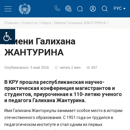
Портал
Блог ректора
Личный кабинет
РУС
Главная /
Новости /
Наука /
Имени Галихана ЖАНТУРИНА /
Open toolbar
Имени Галихана
ЖАНТУРИНА
Опубликовано:
5 май 2026
читать 2 мин
437
В КРУ прошла республиканская научно-
практическая конференция магистрантов и
студентов, приуроченная к 110-летию ученого
и педагога Галихана Жантурина.
Имя Галихана Жантореұлы занимает особое место в истории
отечественного образования. С 1951 года он трудился в
педагогическом институте и стал одним из первых