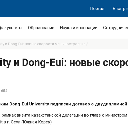
Портал
Блог р
 факультеты
Образование
Наука и инновации
Сотрудниче
rsity и Dong-Eui: новые скорости машиностроения /
sity и Dong-Eui: новые ско
1654
ским Dong-Eui University подписан договор о двудипломно
 рамках визита казахстанской делегации во главе с министром
it в г. Сеул (Южная Корея).