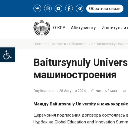
Обратная связь
О КРУ
Абитуриенту
Институты и
Главная /
Новости /
Образование /
Baitursynuly Unive
Open toolbar
Baitursynuly Univer
машиностроения
Опубликовано:
28 Августа 2024
читать 2 мин
Между Baitursynuly University и южнокорей
Церемония подписания договора состоялась в
Нұрбек на Global Education аnd Innovation Summ