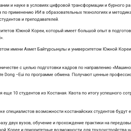
ании и науке в условиях цифровой трансформации и бурного ра
в по применению ИИ в образовательных технологиях и методик
студентов и преподавателей.
рситетов Южной Кореи, который имеет большой опыт в подготов
».
етом имени Ахмет Байтұрсынұлы и университетом Южной Кореи
ичестве с целью подготовки кадров по направлению «Машинос
те Dong –Eui по программе обмена. Получают ценные профессио
ся еще 10 студентов из Костаная. Квота по итогу успешного сот
ке специалистов возможности костанайских студентов будут 
разу двух вузов, обучение и прохождение практики на передо
ной Корее и приоритетные возможности для трудоустройства н