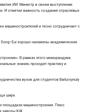
звития ИИ. Министр в своем выступлении
ах. И отметил важность создания отраслевых
ке машиностроителей и тесно сотрудничает с
 Dong–Eui хорошо налажены академические
троение». В рамках этого меморандума
нальные знания, проходят практику и
рудничества вузов для студентов Baitursynuly
еще шире.
вых площадках машиностроения. Плюс
а заводы KIA.