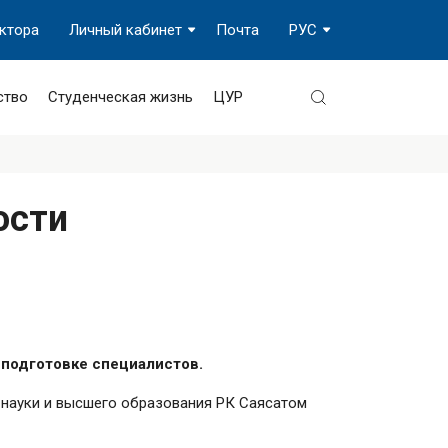
ектора
Личный кабинет
Почта
РУС
ство
Студенческая жизнь
ЦУР
рости
й подготовке специалистов.
 науки и высшего образования РК Саясатом