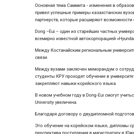
Основная тема Саммита - изменения в образов
привел успешные примеры казахстанских вузо
партнерств, которые расширяют возможности 
Dong –Eui – один из старейших частных униве
всемирно известной автокорпорацией «Hyundai
Между Костанайским региональным университ
связи.
Между вузами заключен меморандум о сотрудн
студенты КРУ проходят обучение в университе
закрепляют навыки корейского языка.
В новом учебном году в Dong-Eui смогут учить
University увеличена.
Благодаря договору о двудипломной подготов
Это обучение на корейском языке, дипломы с
перспектива поступления в магистратуру в Юж