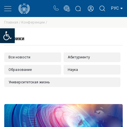
Портал
Блог ректора
Личный кабинет
РУС
Главная /
Конференции /
Open toolbar
Рубрики
Все новости
Абитуриенту
Образование
Наука
Университетская жизнь