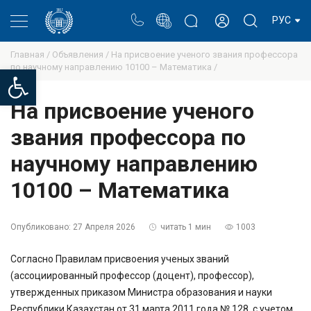
Портал
Блог ректора
Личный кабинет
РУС
Главная /
Объявления /
На присвоение ученого звания профессора
по научному направлению 10100 – Математика /
Open toolbar
На присвоение ученого
звания профессора по
научному направлению
10100 – Математика
Опубликовано:
27 Апреля 2026
читать 1 мин
1003
Согласно Правилам присвоения ученых званий
(ассоциированный профессор (доцент), профессор),
утвержденных приказом Министра образования и науки
Республики Казахстан от 31 марта 2011 года № 128, с учетом