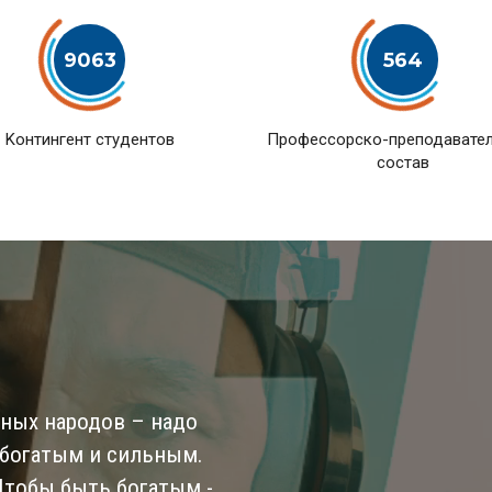
9063
564
Kонтингент студентов
Профессорско-преподавате
состав
ьных народов – надо
 богатым и сильным.
 Чтобы быть богатым -