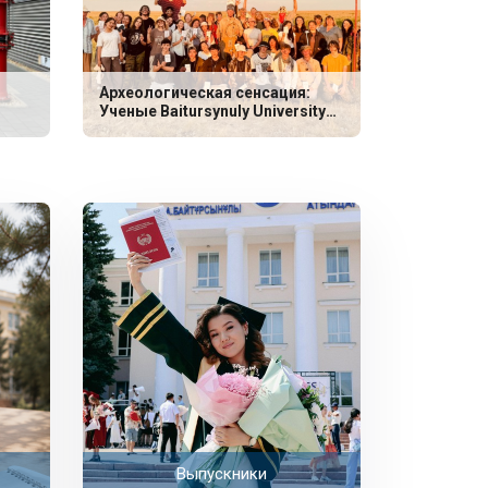
Археологическая сенсация:
Ученые Baitursynuly University
обнаружили уникальные
захоронения эпохи неолита
Выпускники