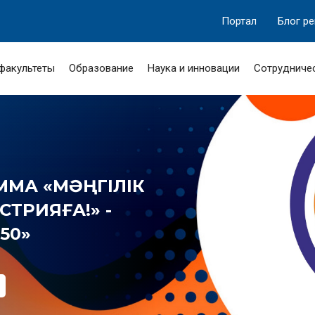
Портал
Блог р
 факультеты
Образование
Наука и инновации
Сотрудниче
МА «МӘҢГІЛІК
ТРИЯҒА!» -
50»