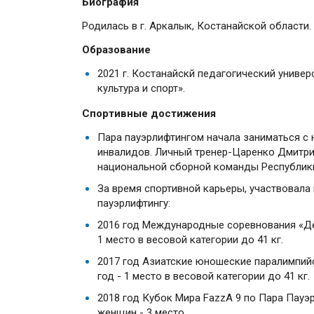
Биография
Родилась в г. Аркалык, Костанайской области.
Образование
2021 г. Костанайскй педагогический универ
культура и спорт».
Спортивные достижения
Пара пауэрлифтингом начала заниматься с 
инвалидов. Личный тренер-Царенко Дмитрий
национальной сборной команды Республики 
За время спортивной карьеры, участвовала
пауэрлифтингу:
2016 год Международные соревнования «Дет
1 место в весовой категории до 41 кг.
2017 год Азиатские юношеские паралимпийс
год - 1 место в весовой категории до 41 кг.
2018 год Кубок Мира FazzA 9 по Пара Пауэр
женщин - 3 место.