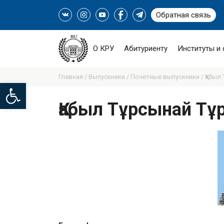
Обратная связь
О КРУ
Абитуриенту
Институты и
Главная /
Выпускники /
Почетные выпускники /
Қабыл
Open toolbar
Қабыл Тұрсынай Т