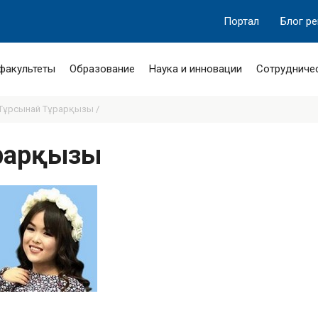
Портал
Блог р
 факультеты
Образование
Наука и инновации
Сотрудниче
 Тұрсынай Тұрарқызы /
ұрарқызы