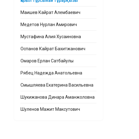
Қабыл Тұрсынай Тұрарқызы
Маишев Кайрат Алембаевич
Медетов Нурлан Амирович
Мустафина Алия Хусаиновна
Оспанов Кайрат Бахитжанович
Омаров Ерлан Сатбайулы
Рябец Надежда Анатольевна
Смышляева Екатерина Васильевна
Шукижанова Динара Аманжоловна
Шуленов Мажит Максутович