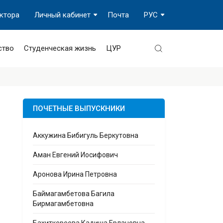
ектора
Личный кабинет
Почта
РУС
ство
Студенческая жизнь
ЦУР
ПОЧЕТНЫЕ ВЫПУСКНИКИ
Аккужина Бибигуль Беркутовна
Аман Евгений Иосифович
Аронова Ирина Петровна
Баймагамбетова Багила
Бирмагамбетовна