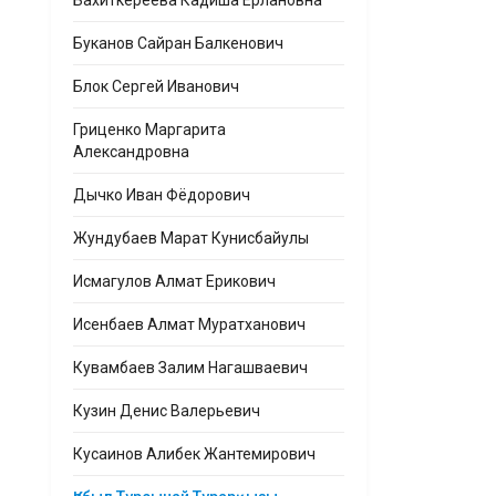
Бахиткереева Кадиша Ерлановна
Буканов Сайран Балкенович
Блок Сергей Иванович
Гриценко Маргарита
Александровна
Дычко Иван Фёдорович
Жундубаев Марат Кунисбайулы
Исмагулов Алмат Ерикович
Исенбаев Алмат Муратханович
Кувамбаев Залим Нагашваевич
Кузин Денис Валерьевич
Кусаинов Алибек Жантемирович