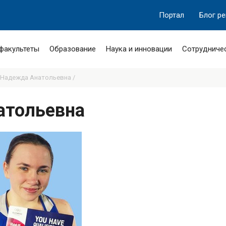
Портал
Блог р
 факультеты
Образование
Наука и инновации
Сотрудниче
 Надежда Анатольевна /
атольевна