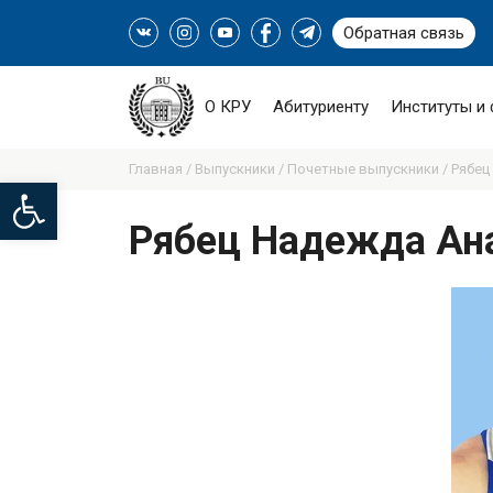
Обратная связь
О КРУ
Абитуриенту
Институты и
Главная /
Выпускники /
Почетные выпускники /
Рябец
Open toolbar
Рябец Надежда Ан