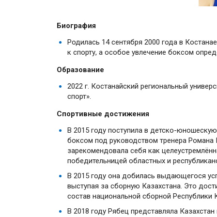
Биография
Родилась 14 сентября 2000 года в Костанае
к спорту, а особое увлечение боксом опре
Образование
2022 г. Костанайский региональный универ
спорт».
Спортивные достижения
В 2015 году поступила в детско-юношескую
боксом под руководством тренера Романа
зарекомендовала себя как целеустремлённа
победительницей областных и республиканс
В 2015 году она добилась выдающегося усп
выступая за сборную Казахстана. Это дост
состав национальной сборной Республики К
В 2018 году Рябец представляла Казахстан