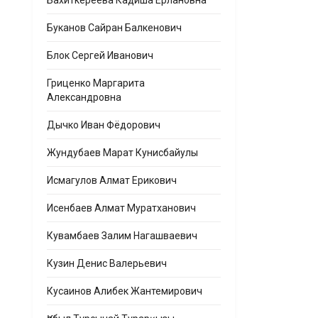
Бахиткереева Кадиша Ерлановна
Буканов Сайран Балкенович
Блок Сергей Иванович
Гриценко Маргарита
Александровна
Дычко Иван Фёдорович
Жундубаев Марат Кунисбайулы
Исмагулов Алмат Ерикович
Исенбаев Алмат Муратханович
Кувамбаев Залим Нагашваевич
Кузин Денис Валерьевич
Кусаинов Алибек Жантемирович