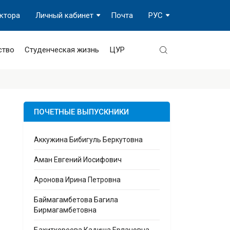
ектора
Личный кабинет
Почта
РУС
ство
Студенческая жизнь
ЦУР
ПОЧЕТНЫЕ ВЫПУСКНИКИ
Аккужина Бибигуль Беркутовна
Аман Евгений Иосифович
Аронова Ирина Петровна
Баймагамбетова Багила
Бирмагамбетовна