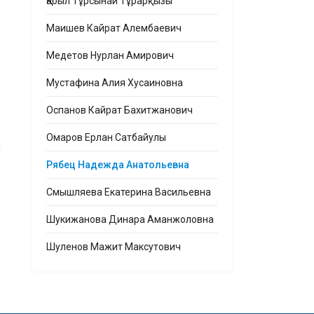
Қабыл Тұрсынай Тұрарқызы
Маишев Кайрат Алембаевич
Медетов Нурлан Амирович
Мустафина Алия Хусаиновна
Оспанов Кайрат Бахитжанович
Омаров Ерлан Сатбайулы
д
Рябец Надежда Анатольевна
Смышляева Екатерина Васильевна
Шукижанова Динара Аманжоловна
Шуленов Мажит Максутович