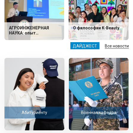
АГРОИНЖЕНЕРНАЯ
О философии K-Beauty
НАУКА: опыт
Baitursynuly University
представлен в Турции
ДАЙДЖЕСТ
Все новости
Абитуриенту
Военная кафедра