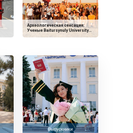
Археологическая сенсация:
Ученые Baitursynuly University
обнаружили уникальные
захоронения эпохи неолита
Выпускники