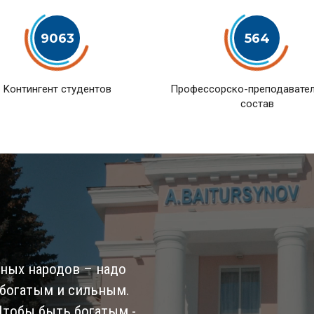
9063
564
Kонтингент студентов
Профессорско-преподавате
состав
ьных народов – надо
 богатым и сильным.
 Чтобы быть богатым -