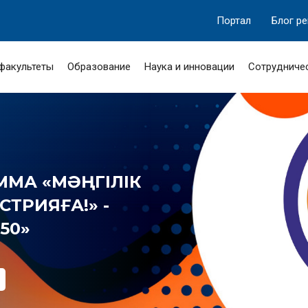
Портал
Блог р
 факультеты
Образование
Наука и инновации
Сотрудниче
МА «МӘҢГІЛІК
ТРИЯҒА!» -
50»