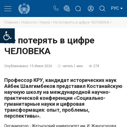
Портал
Блог ректора
Личный кабинет
РУС
Главная /
Новости /
Наука /
Не потерять в цифре ЧЕЛОВЕКА /
Open toolbar
Не потерять в цифре
ЧЕЛОВЕКА
Опубликовано:
15 Июня 2026
читать 1 мин
278
Профессор КРУ, кандидат исторических наук
Айбек Шалгимбеков представил Костанайскую
научную школу на международной научно-
практической конференции «Социально-
гуманитарные науки и цифровая
трансформация: опыт, проблемы,
перспективы».
Организатор - Жетысуский университет им. И. Жансугурова.