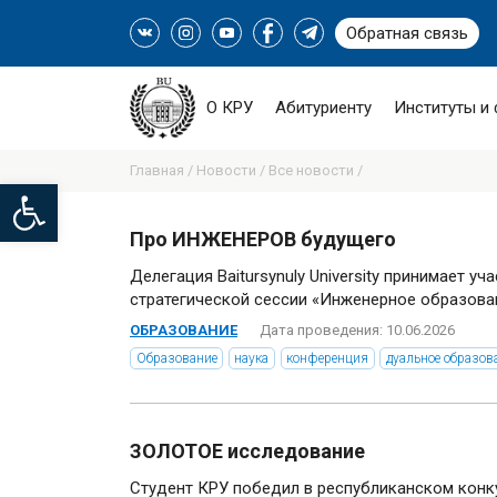
Обратная связь
О КРУ
Абитуриенту
Институты и
Главная /
Новости /
Все новости /
Open toolbar
Про ИНЖЕНЕРОВ будущего
Делегация Baitursynuly University принимает у
стратегической сессии «Инженерное образован
ОБРАЗОВАНИЕ
Дата проведения: 10.06.2026
Образование
наука
конференция
дуальное образов
ЗОЛОТОЕ исследование
Студент КРУ победил в республиканском конк