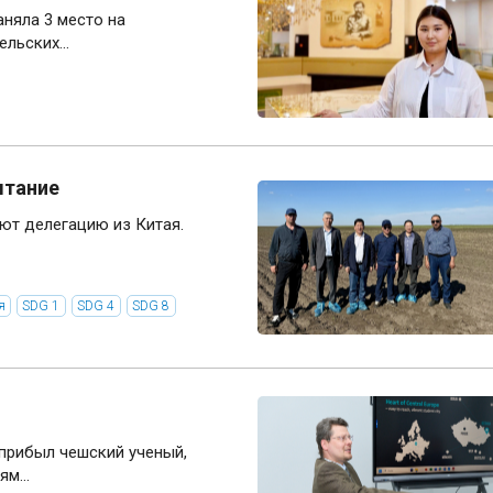
аняла 3 место на
льских...
тание
мают делегацию из Китая.
я
SDG 1
SDG 4
SDG 8
м прибыл чешский ученый,
м...