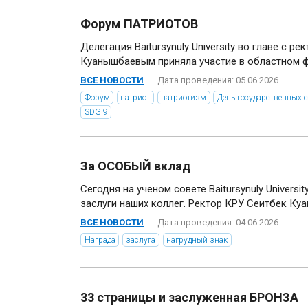
Форум ПАТРИОТОВ
Делегация Baitursynuly University во главе с р
Куанышбаевым приняла участие в областном ф
ВСЕ НОВОСТИ
Дата проведения: 05.06.2026
Форум
патриот
патриотизм
День государственных 
SDG 9
За ОСОБЫЙ вклад
Сегодня на ученом совете Baitursynuly Univers
заслуги наших коллег. Ректор КРУ Сеитбек Куа
ВСЕ НОВОСТИ
Дата проведения: 04.06.2026
Награда
заслуга
нагрудный знак
33 страницы и заслуженная БРОНЗА