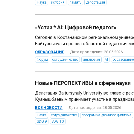
Наука
история
память
депортация
«Ұстаз * AI: Цифровой педагог»
Сегодня в Костанайском региональном универ
Байтұрсынұлы прошел областной педагогически
ОБРАЗОВАНИЕ
Дата проведения: 28.05.2026
Форум
сотрудничество
инклюзия
AI
образование
Новые ПЕРСПЕКТИВЫ в сфере науки
Делегация Baitursynuly University во главе с р
Куанышбаевым принимает участие в празднован
ВСЕ НОВОСТИ
Дата проведения: 28.05.2026
Наука
сотрудничество
программа двойного диплома
SDG 9
SDG 10