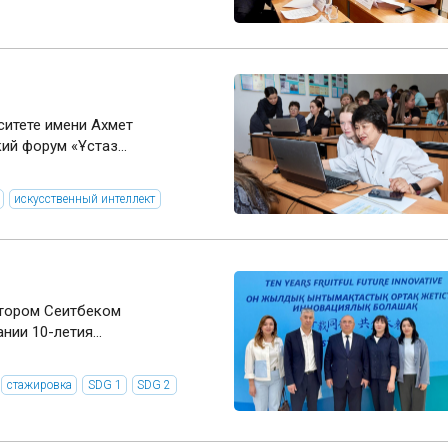
ситете имени Ахмет
й форум «Ұстаз...
искусственный интеллект
ектором Сеитбеком
ии 10-летия...
стажировка
SDG 1
SDG 2