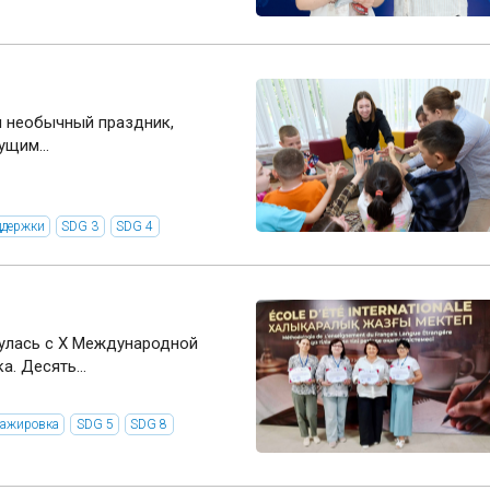
лся необычный праздник,
щим...
ддержки
SDG 3
SDG 4
рнулась с Х Международной
. Десять...
тажировка
SDG 5
SDG 8