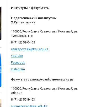
Институты и факультеты
Педагогический институт им.
У.Султангазина
110000, Республика Казахстан, г.Костанай, ул.
Тәуелсіздік, 118
8 (7142) 53-04-55
esirkepova.kk@ksu.edu.kz
YouTube
Facebook
Instagram
Факультет сельскохозяйственных наук
110000, Республика Казахстан, г.Костанай, ул.
Абая 28
8 (7142) 55-84-63
nugmanov.ab@ksu.edu.kz