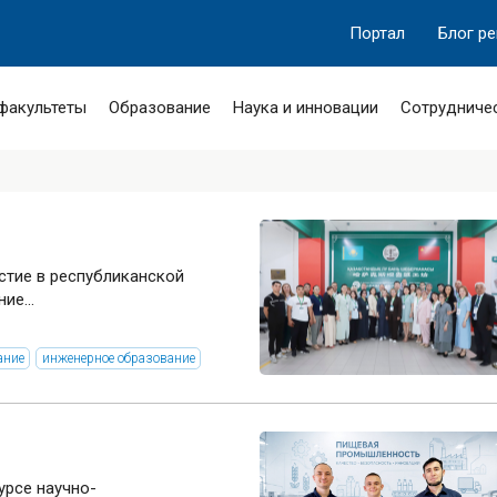
Портал
Блог р
 факультеты
Образование
Наука и инновации
Сотрудниче
частие в республиканской
ие...
ание
инженерное образование
урсе научно-