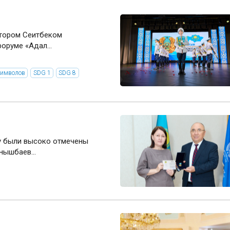
ектором Сеитбеком
оруме «Адал...
символов
SDG 1
SDG 8
ity были высоко отмечены
нышбаев...