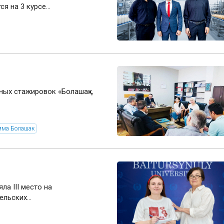
я на 3 курсе...
ных стажировок «Болашақ»,
мма Болашак
а III место на
льских...