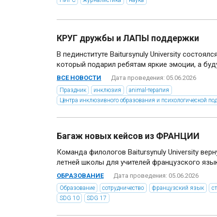
КРУГ дружбы и ЛАПЫ поддержки
В пединституте Baitursynuly University состоя
который подарил ребятам яркие эмоции, а буду
ВСЕ НОВОСТИ
Дата проведения: 05.06.2026
Праздник
инклюзия
animal-терапия
Центра инклюзивного образования и психологической по
Багаж новых кейсов из ФРАНЦИИ
Команда филологов Baitursynuly University ве
летней школы для учителей французского языка
ОБРАЗОВАНИЕ
Дата проведения: 05.06.2026
Образование
сотрудничество
французский язык
с
SDG 10
SDG 17