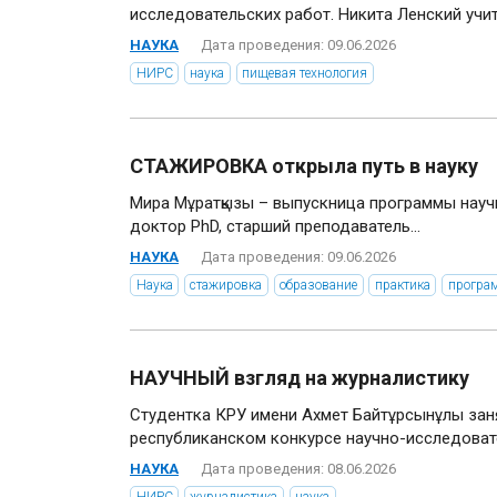
исследовательских работ. Никита Ленский учитс
НАУКА
Дата проведения: 09.06.2026
НИРС
наука
пищевая технология
СТАЖИРОВКА открыла путь в науку
Мира Мұратқызы – выпускница программы науч
доктор PhD, старший преподаватель...
НАУКА
Дата проведения: 09.06.2026
Наука
стажировка
образование
практика
програ
НАУЧНЫЙ взгляд на журналистику
Студентка КРУ имени Ахмет Байтұрсынұлы занял
республиканском конкурсе научно-исследовате
НАУКА
Дата проведения: 08.06.2026
НИРС
журналистика
наука