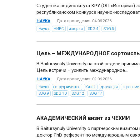
Студентка пединститута КРУ (ОП «История») з
республиканском конкурсе научно-исследовате
НАУКА
Дата проведения: 04.06.2026
Наука
НИРС
история
SDG 4
SDG 5
Цель – МЕЖДУНАРОДНОЕ сортоиспы
В Baitursynuly University на этой неделе прини
Цель встречи – усилить международное...
НАУКА
Дата проведения: 02.06.2026
Наука
сотрудничество
Китай
делегация
агрономи
SDG 9
SDG 10
SDG 12
SDG 17
АКАДЕМИЧЕСКИЙ визит из ЧЕХИИ
В Baitursynuly University с партнерским визито
доктор PhD, референт по международным связя