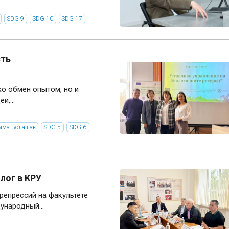
SDG 9
SDG 10
SDG 17
сть
ко обмен опытом, но и
,...
мма Болашак
SDG 5
SDG 6
лог в КРУ
репрессий на факультете
ународный...