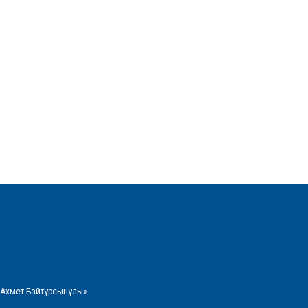
 Ахмет Байтұрсынұлы»