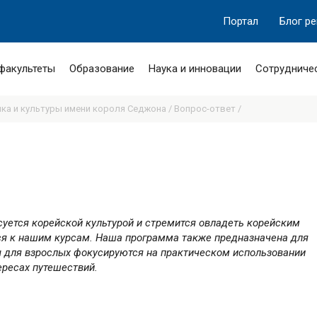
Портал
Блог р
 факультеты
Образование
Наука и инновации
Сотрудниче
ыка и культуры имени короля Седжона /
Вопрос-ответ /
суется корейской культурой и стремится овладеть корейским
я к нашим курсам. Наша программа также предназначена для
сы для взрослых фокусируются на практическом использовании
ересах путешествий.