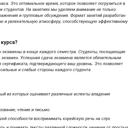
часа. Это оптимальное время, которое позволяет погрузиться в
м студентов. На занятиях мы уделяем внимание не только
пражнения и групповые обсуждения. Формат занятий разработан
ную и увлекательную атмосферу, способствующую эффективному
 курса?
ы экзамены в конце каждого семестра. Студенты, посещающие
ь экзамен. Успешная сдача экзамена является обязательным
я сертификата, подтверждающего ваш уровень. Это позволяет
 сильные и слабые стороны каждого студента.
дый из которых оценивает различные аспекты владения
ование, чтение и письмо.
шей способности воспринимать корейскую речь на слух.
ть и понимать тексты различной сложности, начиная от простых