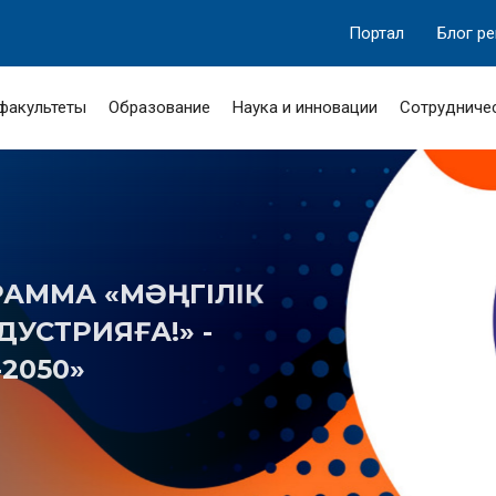
Портал
Блог р
 факультеты
Образование
Наука и инновации
Сотрудниче
МА «МӘҢГІЛІК
ТРИЯҒА!» -
50»