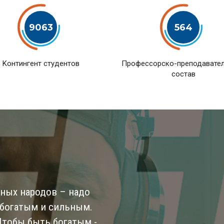
9063
564
Kонтингент студентов
Профессорско-преподавате
состав
ьных народов – надо
 богатым и сильным.
 Чтобы быть богатым -