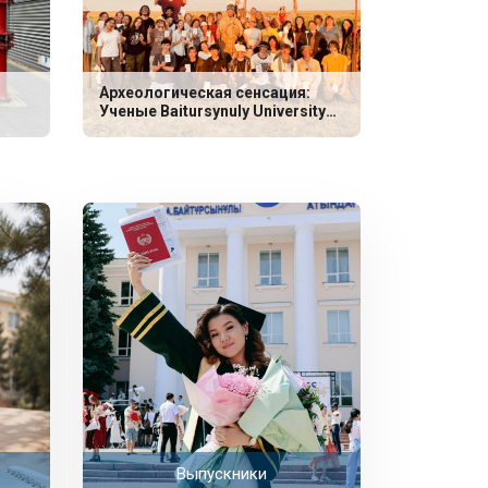
Археологическая сенсация:
Ученые Baitursynuly University
обнаружили уникальные
захоронения эпохи неолита
Выпускники