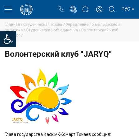
Портал
Блог ректора
Личный кабинет
РУС
Главная /
Студенческая жизнь /
Управление по молодежной
политике /
Студенческие объединения /
Волонтерский клуб
Open toolbar
"JARYQ" /
Волонтерский клуб "JARYQ"
Глава государства Касым-Жомарт Токаев сообщил: