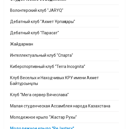
Волонтерский клуб "JARYQ"
Дебатный клуб "Ахмет Ұрпақтары"
Дебатный клуб "Парасат"
Жайдарман
Интеллектуальный клуб "Спарта"
Киберспортивный клуб “Terra Incognita”
Клуб Веселых и Находчивых КРУ имени Ахмет
Байтұрсынұлы
Клуб “Мега сервер Вячеслава”
Малая студенческая Ассамблея народа Казахстана
Молодежное крыло "Жастар Рухы"
Молодежное крыло "ReJastary"