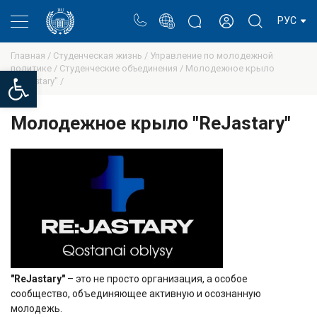
Портал
Блог ректора
Личный кабинет
РУС
Главная /
Студенческая жизнь /
Управление по молодежной
политике /
Студенческие объединения /
Молодежное крыло
Open toolbar
"ReJastary" /
Молодежное крыло "ReJastary"
"ReJastary"
–
это не просто организация, а особое
сообщество, объединяющее активную и осознанную
молодежь.