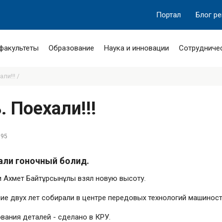
Портал
Блог р
 факультеты
Образование
Наука и инновации
Сотрудниче
ли!!! /
 Поехали!!!
595
рали гоночный болид.
и Ахмет Байтұрсынұлы взял новую высоту.
ие двух лет собирали в центре передовых технологий машинос
ования деталей - сделано в КРУ.