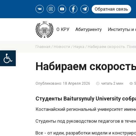
Обратная связь
О КРУ
Абитуриенту
Институты и
Главная /
Новости /
Наука /
Набираем скорость. Поеха
Open toolbar
Набираем скорость.
Опубликовано:
18 Апреля 2026
читать 2 мин
Студенты Baitursynuly University соб
Костанайский региональный университет имен
Студенты под руководством педагогов в течен
Все - от идеи, разработки модели и конструир