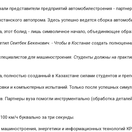
али представители предприятий автомобилестроения - партнер
хстанского автопрома. Здесь успешно ведется сборка автомоби
, этот болид - лишь символичное начало, объединяющее обра
тметил Сеитбек Бекенович. - Чтобы в Костанае создать полноцен
 специалистов для машиностроения. Студенты должны на практик
а, полностью созданный в Казахстане силами студентов и преп
овки и компьютерных испытаний. Только после успешных симул
в. Партнеры вуза помогли инструментально (обработка деталей 
00 км/ч буквально за три секунды.
 машиностроения, энергетики и информационных технологий КР