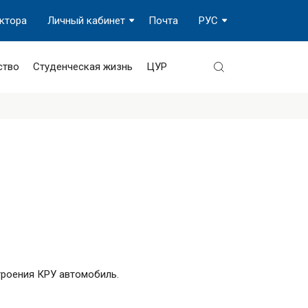
ектора
Личный кабинет
Почта
РУС
ство
Студенческая жизнь
ЦУР
троения КРУ автомобиль.