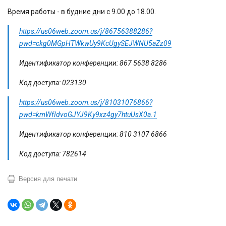
Время работы - в будние дни с 9.00 до 18.00.
https://us06web.zoom.us/j/86756388286?
pwd=ckg0MGpHTWkwUy9KcUgySEJWNU5aZz09
Идентификатор конференции: 867 5638 8286
Код доступа: 023130
https://us06web.zoom.us/j/81031076866?
pwd=kmWfIdvoGJYJ9Ky9xz4gy7htuUsX0a.1
Идентификатор конференции: 810 3107 6866
Код доступа: 782614
Версия для печати