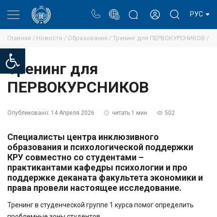
Портал
Блог ректора
Личный кабинет
РУС
Главная /
Новости /
Образование /
Тренинг для ПЕРВОКУРСНИКОВ /
Open toolbar
Тренинг для
ПЕРВОКУРСНИКОВ
Опубликовано:
14 Апреля 2026
читать 1 мин
502
Специалисты центра инклюзивного
образования и психологической поддержки
КРУ совместно со студентами –
практикантами кафедры психологии и про
поддержке деканата факультета экономики и
права провели настоящее исследование.
Тренинг в студенческой группе 1 курса помог определить
проблемные зоны студентов.