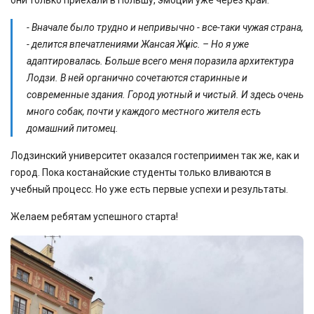
они только приехали в Польшу, эмоций уже через край.
- Вначале было трудно и непривычно - все-таки чужая страна,
- делится впечатлениями Жансая Жүніс. – Но я уже
адаптировалась. Больше всего меня поразила архитектура
Лодзи. В ней органично сочетаются старинные и
современные здания. Город уютный и чистый. И здесь очень
много собак, почти у каждого местного жителя есть
домашний питомец.
Лодзинский университет оказался гостеприимен так же, как и
город. Пока костанайские студенты только вливаются в
учебный процесс. Но уже есть первые успехи и результаты.
Желаем ребятам успешного старта!