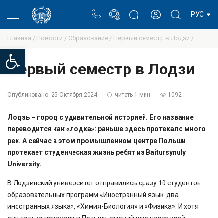
Портал
Блог ректора
Личный кабинет
РУС
Главная /
Новости /
Образование /
Первый семестр в Лодзи /
Open toolbar
Первый семестр в Лодзи
Опубликовано:
25 Октября 2024
читать 1 мин
1092
Лодзь – город с удивительной историей. Его название
переводится как «лодка»: раньше здесь протекало много
рек. А сейчас в этом промышленном центре Польши
протекает студенческая жизнь ребят из Baitursynuly
University.
В Лодзинский университет отправились сразу 10 студентов
образовательных программ «Иностранный язык: два
иностранных языка», «Химия-Биология» и «Физика». И хотя