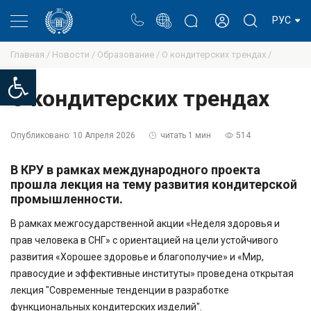
Портал
Блог ректора
Личный кабинет
РУС
Главная /
Новости /
Образование /
О кондитерских трендах /
Open toolbar
О кондитерских трендах
Опубликовано:
10 Апреля 2026
читать 1 мин
514
В КРУ в рамках международного проекта
прошла лекция на тему развития кондитерской
промышленности.
В рамках межгосударственной акции «Неделя здоровья и
прав человека в СНГ» с ориентацией на цели устойчивого
развития «Хорошее здоровье и благополучие» и «Мир,
правосудие и эффективные институты» проведена открытая
лекция "Современные тенденции в разработке
функциональных кондитерских изделий".