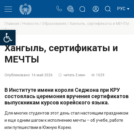
Портал
Блог ректора
Личный кабинет
РУС
Главная /
Новости /
Образование /
Хангыль, сертификаты и МЕЧТЫ
/
Open toolbar
Хангыль, сертификаты и
МЕЧТЫ
Опубликовано:
16 май 2026
читать 3 мин
1029
В Институте имени короля Седжона при КРУ
состоялась церемония вручения сертификатов
выпускникам курсов корейского языка.
Для многих студентов этот день стал настоящим праздником
и еще одним шагом к исполнению мечты – об учебе, работе
или путешествии в Южную Корею.