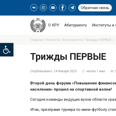
Обратная связь
О КРУ
Абитуриенту
Институты и
Главная /
Новости /
Все новости /
Трижды ПЕРВЫЕ /
Open toolbar
Трижды ПЕРВЫЕ
Опубликовано:
24 Января 2025
читать 1 мин
Второй день форума «Повышение финансов
населения» прошел на спортивной волне!
Сегодня команды ведущих вузов области срази
Итак, призёрами турнира по мини-футболу стал