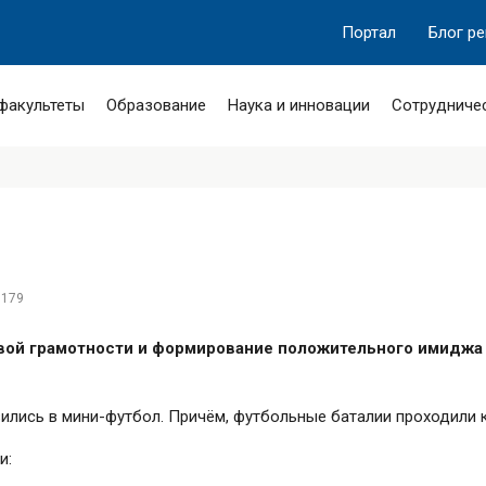
Портал
Блог р
 факультеты
Образование
Наука и инновации
Сотрудниче
1179
ой грамотности и формирование положительного имиджа 
лись в мини-футбол. Причём, футбольные баталии проходили ка
и: