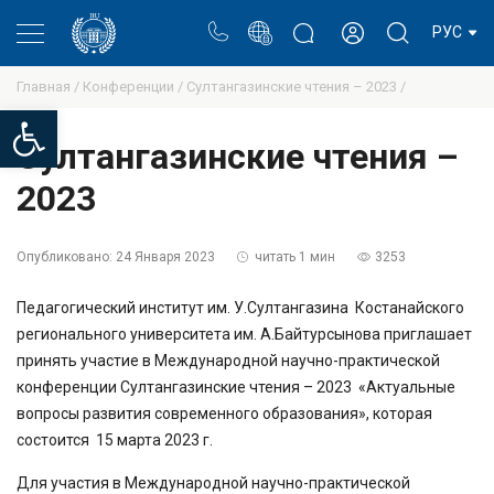
Портал
Блог ректора
Личный кабинет
РУС
Главная /
Конференции /
Султангазинские чтения – 2023 /
Open toolbar
Султангазинские чтения –
2023
Опубликовано:
24 Января 2023
читать 1 мин
3253
Педагогический институт им. У.Султангазина Костанайского
регионального университета им. А.Байтурсынова приглашает
принять участие в Международной научно-практической
конференции Султангазинские чтения – 2023 «Актуальные
вопросы развития современного образования», которая
состоится 15 марта 2023 г.
Для участия в Международной научно-практической