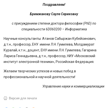
Поздравляем!
Бримжанову Сауле Сериковну
с присуждением степени доктора философии (PhD)
по
специальности 6D060200 – Информатика
Научные консультанты: Атанов Сабыржан Кубейсинович,
д.т.н., профессор, ЕНУ имени Л.Н. Гумилева, Молдамурат
Куралай, к.т.н., доцент, ЕНУ имени Л.Н. Гумилева, Гагарина
Лариса Геннадьевна, д.т.н., профессор, НИУ «Московский
институт электронной техники», Российская Федерация.
Желаем творческих успехов и новых побед в
профессиональной и научной деятельности!
Управление
науки и
коммерциализации
Версия для печати