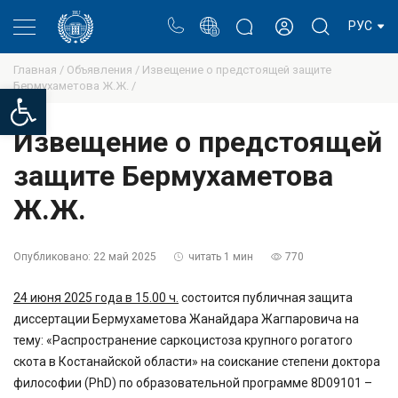
Портал
Блог ректора
Личный кабинет
РУС
Главная /
Объявления /
Извещение о предстоящей защите
Бермухаметова Ж.Ж. /
Open toolbar
Извещение о предстоящей
защите Бермухаметова
Ж.Ж.
Опубликовано:
22 май 2025
читать 1 мин
770
24 июня 2025 года в 15.00 ч.
состоится публичная защита
диссертации Бермухаметова Жанайдара Жагпаровича на
тему: «Распространение саркоцистоза крупного рогатого
скота в Костанайской области» на соискание степени доктора
философии (PhD) по образовательной программе 8D09101 –