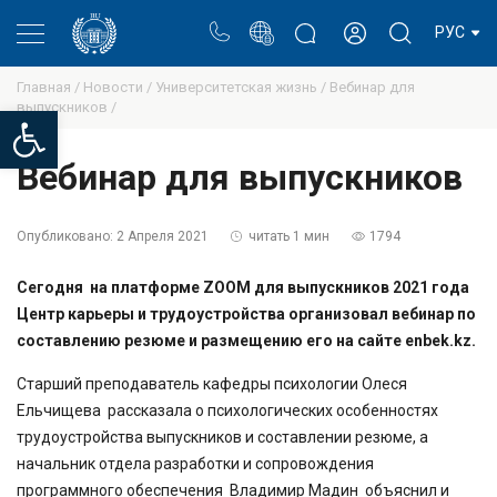
Портал
Блог ректора
Личный кабинет
РУС
Главная /
Новости /
Университетская жизнь /
Вебинар для
выпускников /
Open toolbar
Вебинар для выпускников
Опубликовано:
2 Апреля 2021
читать 1 мин
1794
Сегодня на платформе ZOOM для выпускников 2021 года
Центр карьеры и трудоустройства организовал вебинар по
составлению резюме и размещению его на сайте enbek.kz.
Старший преподаватель кафедры психологии Олеся
Ельчищева рассказала о психологических особенностях
трудоустройства выпускников и составлении резюме, а
начальник отдела разработки и сопровождения
программного обеспечения Владимир Мадин объяснил и