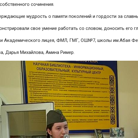
 собственного сочинения.
верждающие мудрость о памяти поколений и гордости за славн
онстрировали свое умение работать со словом, доносить его г
ки Академического лицея, ФМЛ, ГМГ, ОШ№7, школы им.Абая Фе
а, Дарья Михайлова, Амина Ример.