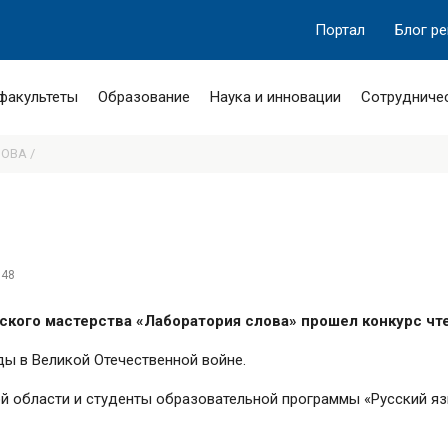
Портал
Блог р
 факультеты
Образование
Наука и инновации
Сотрудниче
ОВА /
748
рского мастерства «Лаборатория слова» прошел конкурс чт
ы в Великой Отечественной войне.
й области и студенты образовательной программы «Русский язы