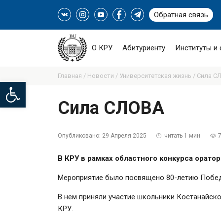
Обратная связь
О КРУ
Абитуриенту
Институты и
Главная /
Новости /
Университетская жизнь /
Сила СЛ
Open toolbar
Сила СЛОВА
Опубликовано:
29 Апреля 2025
читать 1 мин
В КРУ в рамках областного конкурса орато
Мероприятие было посвящено 80-летию Побед
В нем приняли участие школьники Костанайско
КРУ.