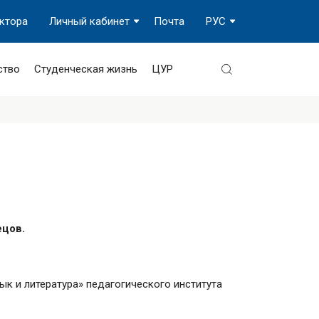
ектора
Личный кабинет
Почта
РУС
ство
Студенческая жизнь
ЦУР
ецов.
к и литература» педагогического института