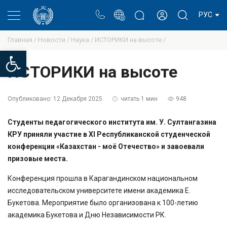
Портал
Блог ректора
Личный кабинет
РУС
Главная /
Новости /
Наука /
ИСТОРИКИ на высоте /
Open toolbar
ИСТОРИКИ на высоте
Опубликовано:
12 Декабря 2025
читать 1 мин
948
Студенты педагогического института им. У. Султангазина
КРУ приняли участие в XI Республиканской студенческой
конференции «Казахстан - моё Отечество» и завоевали
призовые места.
Конференция прошла в Карагандинском национальном
исследовательском университете имени академика Е.
Букетова. Мероприятие было организована к 100-летию
академика Букетова и Дню Независимости РК.