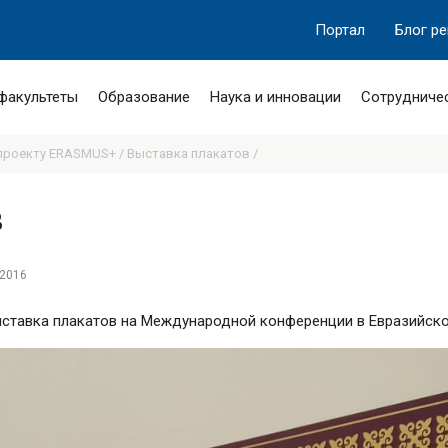
Портал
Блог р
 факультеты
Образование
Наука и инновации
Сотрудниче
проекту ERASMUS+ /
Выставка плакатов /
в
2016
выставка плакатов на Международной конференции в Евразийско