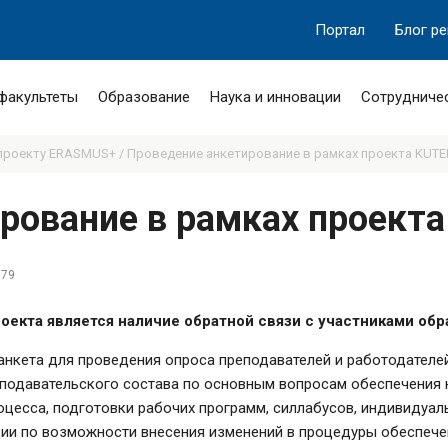
Портал
Блог р
 факультеты
Образование
Наука и инновации
Сотрудниче
проекту ERASMUS+ /
Проведение анкетирование в рамках проекта KUTEL
рование в рамках проекта
179
екта является наличие обратной связи с участниками обр
анкета для проведения опроса преподавателей и работодателе
давательского состава по основным вопросам обеспечения ка
цесса, подготовки рабочих программ, силлабусов, индивидуальн
ции по возможности внесения изменений в процедуры обеспече