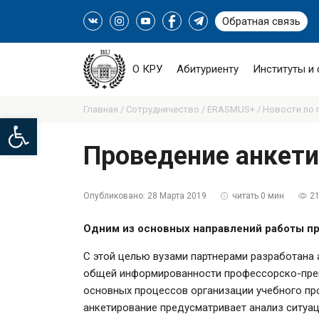
Обратная связь
О КРУ
Абитуриенту
Институты и
Главная /
Сотрудничество /
ERASMUS+ /
Новости по 
Open toolbar
Проведение анкети
Опубликовано:
28 Марта 2019
читать 0 мин
2
Одним из основных направлений работы про
С этой целью вузами партнерами разработана 
общей информированности профессорско-препо
основных процессов организации учебного про
анкетирование предусматривает анализ ситуа